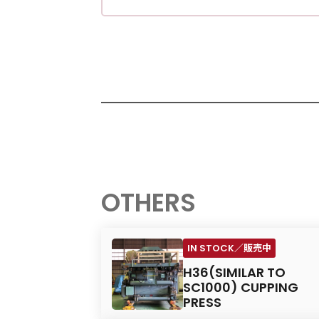
OTHERS
H36(SIMILAR TO
SC1000) CUPPING
PRESS