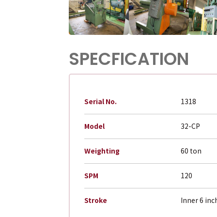
SPECFICATION
Serial No.
1318
Model
32-CP
Weighting
60 ton
SPM
120
Stroke
Inner 6 inc