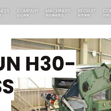
NESS
COMPANY
MACHINERY
RECRUIT
CO
容
会社情報
製缶機械商品
採用情報
お問
UN H30-
SS